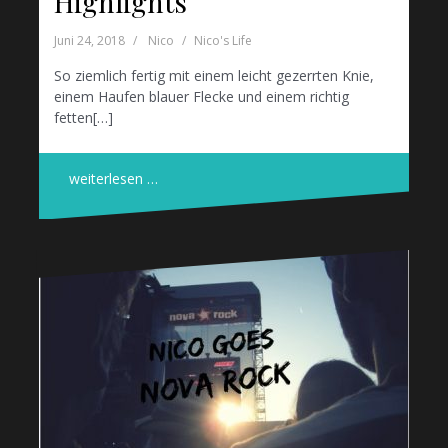
Highlights
Juni 24, 2018
Nico
Nico's Life
So ziemlich fertig mit einem leicht gezerrten Knie,
einem Haufen blauer Flecke und einem richtig
fetten[…]
weiterlesen …