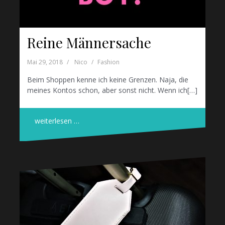
Reine Männersache
Mai 29, 2018
Nico
Fashion
Beim Shoppen kenne ich keine Grenzen. Naja, die
meines Kontos schon, aber sonst nicht. Wenn ich[…]
weiterlesen …