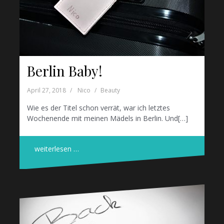
Berlin Baby!
April 27, 2018
Nico
Beauty
Wie es der Titel schon verrät, war ich letztes
Wochenende mit meinen Mädels in Berlin. Und[…]
weiterlesen …