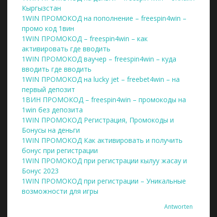
Кыргызстан
1WIN ПРОМОКОД на пополнение – freespin4win –
промо код 1вин
1WIN ПРОМОКОД – freespin4win – как
активировать где вводить
1WIN ПРОМОКОД ваучер – freespin4win – куда
вводить где вводить
1WIN ПРОМОКОД на lucky jet – freebet4win – на
первый депозит
1ВИН ПРОМОКОД – freespin4win – промокоды на
1win без депозита
1WIN ПРОМОКОД Регистрация, Промокоды и
Бонусы на деньги
1WIN ПРОМОКОД Как активировать и получить
бонус при регистрации
1WIN ПРОМОКОД при регистрации кылуу жасау и
Бонус 2023
1WIN ПРОМОКОД при регистрации – Уникальные
возможности для игры
Antworten