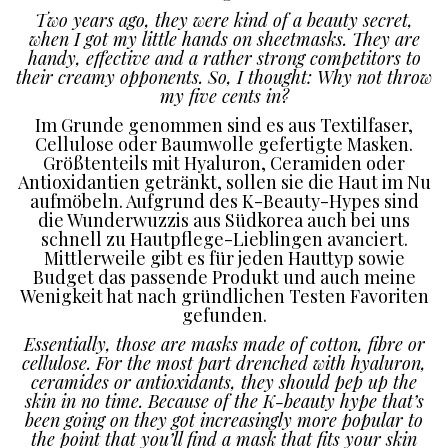
Two years ago, they were kind of a beauty secret,
when I got my little hands on sheetmasks. They are
handy, effective and a rather strong competitors to
their creamy opponents. So, I thought: Why not throw
my five cents in?
Im Grunde genommen sind es aus Textilfaser,
Cellulose oder Baumwolle gefertigte Masken.
Größtenteils mit Hyaluron, Ceramiden oder
Antioxidantien getränkt, sollen sie die Haut im Nu
aufmöbeln. Aufgrund des K-Beauty-Hypes sind
die Wunderwuzzis aus Südkorea auch bei uns
schnell zu Hautpflege-Lieblingen avanciert.
Mittlerweile gibt es für jeden Hauttyp sowie
Budget das passende Produkt und auch meine
Wenigkeit hat nach gründlichen Testen Favoriten
gefunden.
Essentially, those are masks made of cotton, fibre or
cellulose. For the most part drenched with hyaluron,
ceramides or antioxidants, they should pep up the
skin in no time. Because of the K-beauty hype that’s
been going on they got increasingly more popular to
the point that you’ll find a mask that fits your skin