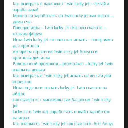
Как выиграть в лаки джет 1win lucky jet – летай и
зарабатывай
Можно ли заработать на 1win lucky jet как играть –
демо счет
Принцип игры – 1win lucky jet сигналы скачать –
отзывы форум
Игра 1win lucky jet сигналы как играть – программа
для прогноза
Алгоритм стратегии 1win lucky jet бонусы и
прогнозы для игры
Взломанный промокод – promo4win – lucky jet 1win
взлом на деньги
Как выиграть в 1win lucky jet играть на деньги для
новичков
Игра на деньги скачать lucky jet 1win скачать на
айфон
как выиграть с минимальным балансом 1win lucky
jet
lucky jet в 1win как заработать онлайн заработок
на играх
Как взломать 1win lucky jet как выиграть бот бонус