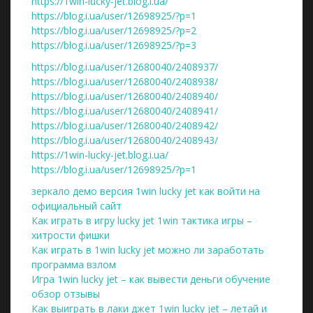
https://1win-lucky-jet.blog.i.ua/
https://blog.i.ua/user/12698925/?p=1
https://blog.i.ua/user/12698925/?p=2
https://blog.i.ua/user/12698925/?p=3
https://blog.i.ua/user/12680040/2408937/
https://blog.i.ua/user/12680040/2408938/
https://blog.i.ua/user/12680040/2408940/
https://blog.i.ua/user/12680040/2408941/
https://blog.i.ua/user/12680040/2408942/
https://blog.i.ua/user/12680040/2408943/
https://1win-lucky-jet.blog.i.ua/
https://blog.i.ua/user/12698925/?p=1
зеркало демо версия 1win lucky jet как войти на
официальный сайт
Как играть в игру lucky jet 1win тактика игры –
хитрости фишки
Как играть в 1win lucky jet можно ли заработать
программа взлом
Игра 1win lucky jet – как вывести деньги обучение
обзор отзывы
Как выиграть в лаки джет 1win lucky jet – летай и