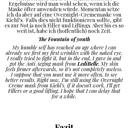
Ergebnisse wird man wohl sehen, wenn ich die
Maske öfter anwenden würde. Momentan setze
ich da aber auf eine Overnight-Crememaske von
Kiehl’s. Falls dies nicht funktionieren sollte, gibt
es zur Not ja noch Filler und Liftings. Aber bis es so
weit ist, habe ich (hoffentlich) noch Zeit.
The Fountain of youth
My humble self has reached an age where I can
already see first my first wrinkles with the naked eye.
I really tried to fight it, but in the end, I gave in and
got the Anti Aeging mask from
LediBelle
. My skin
feels firmer afterwards, so it’s not completely useless.
I suppose that you must use it more often, to see
better results. Right now, I’m still using the Overnight
Creme mask from Kiehl’s. If it doesn’t work, I’ll get
Fillers or a good lifting. I hope that I can delay that
for a while.
Fazit