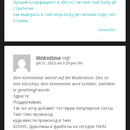
Лучший коэффициент в х80 по тактике 1win lucky jet
стратегия
Как выиграть в 1win игра lucky jet сигналы софт чит
отзывы
Antworten
MildredJinia
sagt:
Juli 21, 2023 um 3:29 pm Uhr
Dein Kommentar wartet auf die Moderation. Dies ist
eine Vorschau, dein Kommentar wird sichtbar, nachdem
er genehmigt wurde.
Здрасте
Поддерживаю
Так же хочу добавит тестирую популярное слоты
1win 1win промокод
куда ввести промокод в 1win
БОНУС, фриспины и фрибеты на сегодня 1WIN