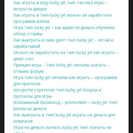
Как играть в игру lucky jet 1win тактика игры –
хитрости фишки
Как играть в 1win lucky jet можно ли заработать
программа взлом
Игра 1win lucky jet – как вывести деньги обучение
обзор отзывы
Как выиграть в лаки джет 1win lucky jet – летай и
зарабатывай
Можно ли заработать на 1win lucky jet как играть –
демо счет
Принцип игры – 1win lucky jet сигналы скачать –
отзывы форум
Игра 1win lucky jet сигналы как играть – программа
для прогноза
Алгоритм стратегии 1win lucky jet бонусы и
прогнозы для игры
Взломанный промокод – promo4win – lucky jet 1win
взлом на деньги
Как выиграть в 1win lucky jet играть на деньги для
новичков
Игра на деньги скачать lucky jet 1win скачать на