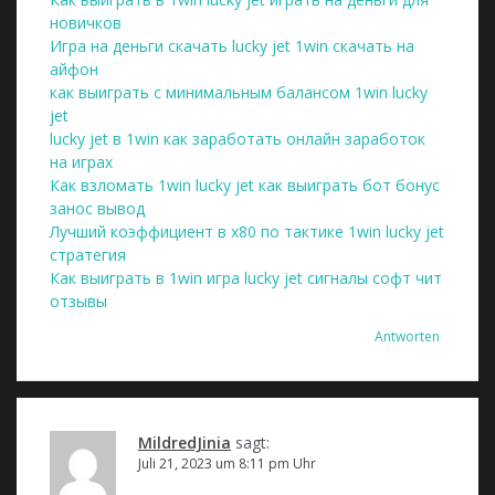
новичков
Игра на деньги скачать lucky jet 1win скачать на
айфон
как выиграть с минимальным балансом 1win lucky
jet
lucky jet в 1win как заработать онлайн заработок
на играх
Как взломать 1win lucky jet как выиграть бот бонус
занос вывод
Лучший коэффициент в х80 по тактике 1win lucky jet
стратегия
Как выиграть в 1win игра lucky jet сигналы софт чит
отзывы
Antworten
MildredJinia
sagt:
Juli 21, 2023 um 8:11 pm Uhr