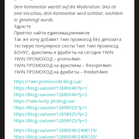
Dein Kommentar wartet auf die Moderation. Dies ist
eine Vorschau, dein Kommentar wird sichtbar, nachdem
er genehmigt wurde.
Здрасте
Приятно найти единомыщленников
Так же хочу добавит 1win промокод без депозита
тестирую популярное слоты 1win 1win промокод
БОНУС, фриспины и фрибеты на сегодня 1WIN
1WIN ПРОМОКОД – promo4win
1WIN ПРОМОКОД на фриспины – freespin4win
1WIN ПРОМОКОД на фрибеты – freebet4win
https://1win-promocode.blog.i.ua/
https://blog.i.ua/user/12680040/?p=1
https://blog.i.ua/user/12680040/?p=2
https://1win-lucky-jet.blog.i.ua/
https://blog.i.ua/user/12698925/?p=1
https://blog.i.ua/user/12698925/?p=2
https://blog.i.ua/user/12698925/?p=3
https://blog.i.ua/user/12680040/2408119/
https://blog.i.ua/user/12680040/2408120/