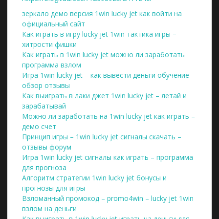
зеркало демо версия 1win lucky jet как войти на
официальный сайт
Как играть в игру lucky jet 1win тактика игры –
хитрости фишки
Как играть в 1win lucky jet можно ли заработать
программа взлом
Игра 1win lucky jet – как вывести деньги обучение
обзор отзывы
Как выиграть в лаки джет 1win lucky jet – летай и
зарабатывай
Можно ли заработать на 1win lucky jet как играть –
демо счет
Принцип игры – 1win lucky jet сигналы скачать –
отзывы форум
Игра 1win lucky jet сигналы как играть – программа
для прогноза
Алгоритм стратегии 1win lucky jet бонусы и
прогнозы для игры
Взломанный промокод – promo4win – lucky jet 1win
взлом на деньги
Как выиграть в 1win lucky jet играть на деньги для