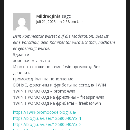
g
s
MildredJinia
sagt:
-
Juli 21, 2023 um 2:58 pm Uhr
N
Dein Kommentar wartet auf die Moderation. Dies ist
a
eine Vorschau, dein Kommentar wird sichtbar, nachdem
er genehmigt wurde.
v
Здрасте
i
хорошая мысль но
И вот это тоже по теме 1win промокод без
g
депозита
промокод 1win на пополнение
a
БОНУС, фриспины и фрибеты на сегодня 1WIN
t
1WIN ПРОМОКОД – promo4win
1WIN ПРОМОКОД на фриспины – freespin4win
i
1WIN ПРОМОКОД на фрибеты – freebet4win
o
https://1win-promocode.blog.i.ua/
n
https://blog.i.ua/user/12680040/?p=1
https://blog.i.ua/user/12680040/?p=2