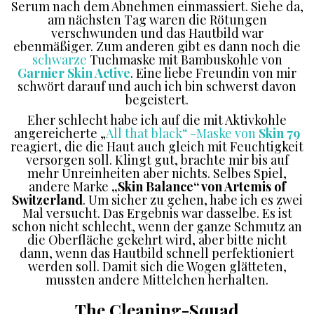
Serum nach dem Abnehmen einmassiert. Siehe da,
am nächsten Tag waren die Rötungen
verschwunden und das Hautbild war
ebenmäßiger. Zum anderen gibt es dann noch die
schwarze
Tuchmaske mit Bambuskohle von
Garnier Skin Active
. Eine liebe Freundin von mir
schwört darauf und auch ich bin schwerst davon
begeistert.
Eher schlecht habe ich auf die mit Aktivkohle
angereicherte „
All that black“ -Maske von
Skin 79
reagiert, die die Haut auch gleich mit Feuchtigkeit
versorgen soll. Klingt gut, brachte mir bis auf
mehr Unreinheiten aber nichts. Selbes Spiel,
andere Marke
„Skin Balance“ von Artemis of
Switzerland
. Um sicher zu gehen, habe ich es zwei
Mal versucht. Das Ergebnis war dasselbe. Es ist
schon nicht schlecht, wenn der ganze Schmutz an
die Oberfläche gekehrt wird, aber bitte nicht
dann, wenn das Hautbild schnell perfektioniert
werden soll. Damit sich die Wogen glätteten,
mussten andere Mittelchen herhalten.
The Cleaning-Squad