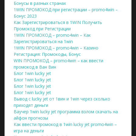
Бонусы в разных странах
1WIN ПРОМОКОД при регистрации – promo4win –
Бонус 2023
Как Зарегистрироваться в 1WIN Получить
Промокод при Регистрации
1WIN ПРОМОКОД – promo4win – Как
Зарегистрироваться на 1win
1WIN ПРОМОКОД – promo4win – Казино
Регистрация: Промокоды, Бонус
WIN ПРОМОКОД – promo4win – как ввести
промокод в Ван Вин
Блог 1win lucky jet
Блог 1win lucky jet
Блог 1win lucky jet
Блог 1win lucky jet
Вывод с lucky jet от 1вин и 1win через сколько
приходят деньги
Ваучер 1win lucky jet программа взлом скачать на
айфон прогнозы
Как ввести промокод в 1win lucky jet promo4win –
игра на деньги