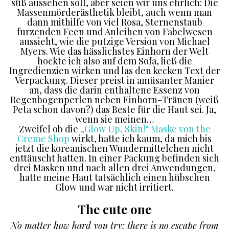
süß aussehen soll, aber seien wir uns ehrlich: Die
Massenmörderästhetik bleibt, auch wenn man
dann mithilfe von viel Rosa, Sternenstaub
furzenden Feen und Anleihen von Fabelwesen
aussieht, wie die putzige Version von Michael
Myers. Wie das hässlichstes Einhorn der Welt
hockte ich also auf dem Sofa, ließ die
Ingredienzien wirken und las den kecken Text der
Verpackung. Dieser preist in amüsanter Manier
an, dass die darin enthaltene Essenz von
Regenbogenperlen neben Einhorn-Tränen (weiß
Peta schon davon?) das Beste für die Haut sei. Ja,
wenn sie meinen…
Zweifel ob die
„Glow Up, Skin!“ Maske von the
Creme Shop
wirkt, hatte ich kaum, da mich bis
jetzt die koreanischen Wundermittelchen nicht
enttäuscht hatten. In einer Packung befinden sich
drei Masken und nach allen drei Anwendungen,
hatte meine Haut tatsächlich einen hübschen
Glow und war nicht irritiert.
The cute one
No matter how hard you try: there is no escape from