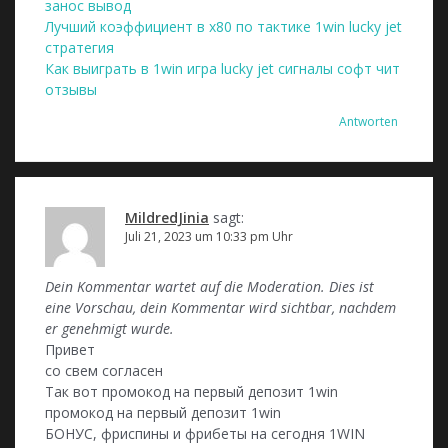
занос вывод
Лучший коэффициент в х80 по тактике 1win lucky jet
стратегия
Как выиграть в 1win игра lucky jet сигналы софт чит
отзывы
Antworten
MildredJinia
sagt:
Juli 21, 2023 um 10:33 pm Uhr
Dein Kommentar wartet auf die Moderation. Dies ist
eine Vorschau, dein Kommentar wird sichtbar, nachdem
er genehmigt wurde.
Привет
со свем согласен
Так вот промокод на первый депозит 1win
промокод на первый депозит 1win
БОНУС, фриспины и фрибеты на сегодня 1WIN