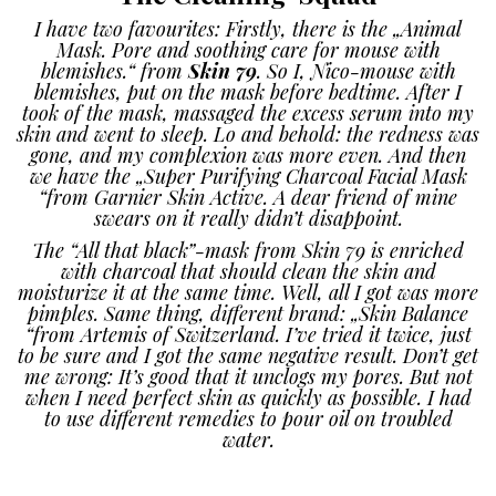
I have two favourites: Firstly, there is the „Animal
Mask. Pore and soothing care for mouse with
blemishes.“ from
Skin 79
. So I, Nico-mouse with
blemishes, put on the mask before bedtime. After I
took of the mask, massaged the excess serum into my
skin and went to sleep. Lo and behold: the redness was
gone, and my complexion was more even. And then
we have the „Super Purifying Charcoal Facial Mask
“from Garnier Skin Active. A dear friend of mine
swears on it really didn’t disappoint.
The “All that black”-mask from Skin 79 is enriched
with charcoal that should clean the skin and
moisturize it at the same time. Well, all I got was more
pimples. Same thing, different brand: „Skin Balance
“from Artemis of Switzerland. I’ve tried it twice, just
to be sure and I got the same negative result. Don’t get
me wrong: It’s good that it unclogs my pores. But not
when I need perfect skin as quickly as possible. I had
to use different remedies to pour oil on troubled
water.