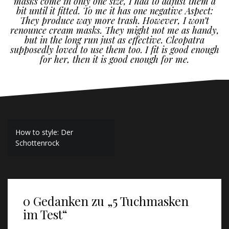
masks come in only one size, I had to adjust them a
bit until it fitted. To me it has one negative Aspect:
They produce way more trash. However, I won’t
renounce cream masks. They might not me as handy,
but in the long run just as effective. Cleopatra
supposedly loved to use them too. I fit is good enough
for her, then it is good enough for me.
B
How to style: Der
Schottenrock
e
i
t
0 Gedanken zu „
5 Tuchmasken
r
im Test
“
a