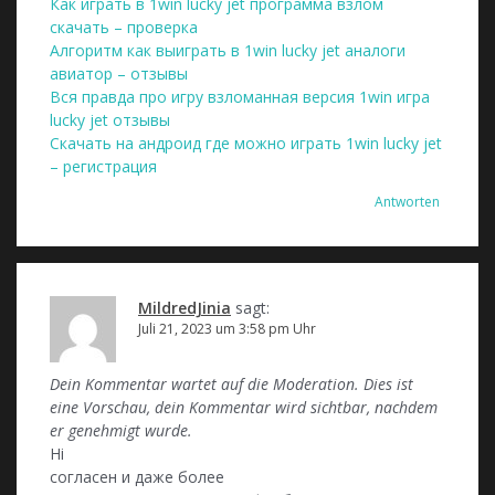
Как играть в 1win lucky jet программа взлом
скачать – проверка
Алгоритм как выиграть в 1win lucky jet аналоги
авиатор – отзывы
Вся правда про игру взломанная версия 1win игра
lucky jet отзывы
Cкачать на андроид где можно играть 1win lucky jet
– регистрация
Antworten
MildredJinia
sagt:
Juli 21, 2023 um 3:58 pm Uhr
Dein Kommentar wartet auf die Moderation. Dies ist
eine Vorschau, dein Kommentar wird sichtbar, nachdem
er genehmigt wurde.
Hi
согласен и даже более