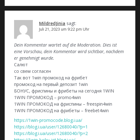
MildredJinia
sagt:
Juli 21, 2023 um 9:22 pm Uhr
Dein Kommentar wartet auf die Moderation. Dies ist
eine Vorschau, dein Kommentar wird sichtbar, nachdem
er genehmigt wurde.
Салют
со свем согласен
Так вот 1win промокод на фрибет
промокод на первый депозит 1win
БОНУС, фриспины и фрибеты на сегодня 1WIN
1WIN ПРОМОКОД – promo4win
1WIN ПРОМОКОД на фриспины – freespin4win
1WIN ПРОМОКОД на фрибеты – freebet4win
https://1win-promocode.blog.i.ua/
https://blog.i.ua/user/12680040/?p=1
https://blog.i.ua/user/12680040/?p=2
https://1win-lucky-jet.blog.i.ua/