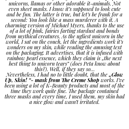
unicorns, llamas or other adorable it-animals. Not
even sheet masks. I know it’s supposed to look cute
and be fun. The latter is true, but let’s be frank for a
second: You look like a mass murderer with it. A
charming version of Michael Myers, thanks to the use
of a lot of pink, fairies farting stardust and bonds
from mythical creatures. As the ugliest unicorn in the
world, I sat on the couch, let the ingredients work it’s
wonders on my skin, while reading the amusing text
on the packaging. It advertises, that it is infused with
rainbow pearl essence, which they claim is „the next
best thing to unicorn tears” (does Peta know about
this?). Well, if they say so…
Nevertheless, I had no to little doubt, that the
„Glow
Up, Skin! “- mask from The Creme Shop
works. I’ve
been using a lot of K-Beauty products and most of the
time they work quite fine. The package contained
three masks and every time, I used them, my skin had
a nice glow and wasn’t irritated.