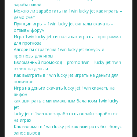
зарабатывай
Можно ли заработать на 1win lucky jet как играть –
демо счет
Принцип игры – 1win lucky jet сигналы скачать –
отзывы форум
Игра 1win lucky jet сигналы как играть – программа
для прогноза
Алгоритм стратегии 1win lucky jet бонусы и
прогнозы для игры
Взломанный промокод – promo4win – lucky jet 1win
взлом на деньги
Как выиграть в 1win lucky jet играть на деньги для
новичков
Игра на деньги скачать lucky jet 1win скачать на
айфон
как выиграть с минимальным балансом 1win lucky
jet
lucky jet в 1win как заработать онлайн заработок
на играх
Как взломать 1win lucky jet как выиграть бот бонус
занос вывод